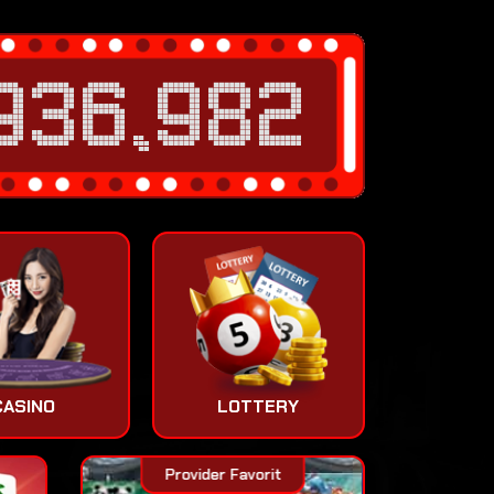
937,243
CASINO
LOTTERY
Provider Favorit