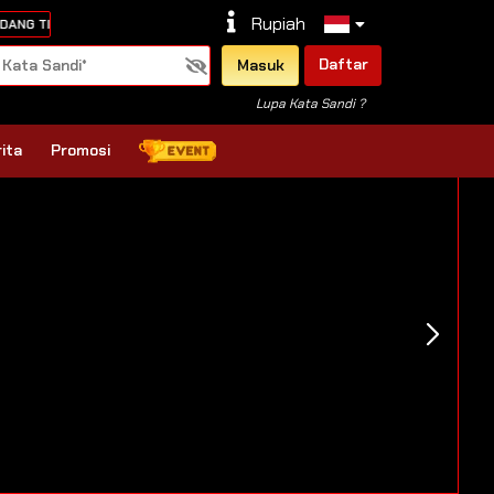
Rupiah
 TIDAK TERSEDIA YA BOS, SILAKAN DEPOSIT MELALUI QRIS KAMI YA BOS, UN
Daftar
Masuk
Lupa Kata Sandi ?
ita
Promosi