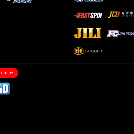
OTTERY