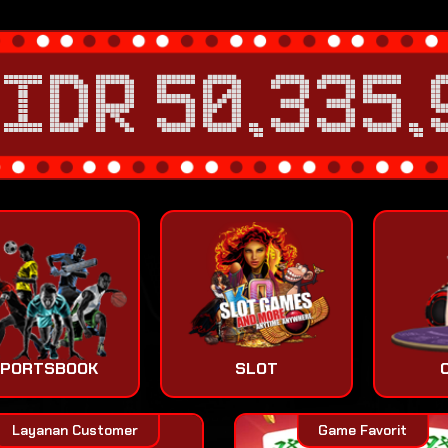
IDR
50,335,
PORTSBOOK
SLOT
Layanan Product
Game Favorit