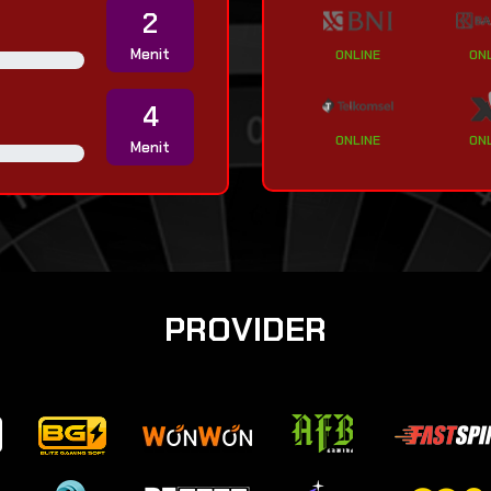
2
Menit
ONLINE
ON
4
ONLINE
ON
Menit
PROVIDER