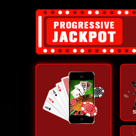
S
Layanan Customer