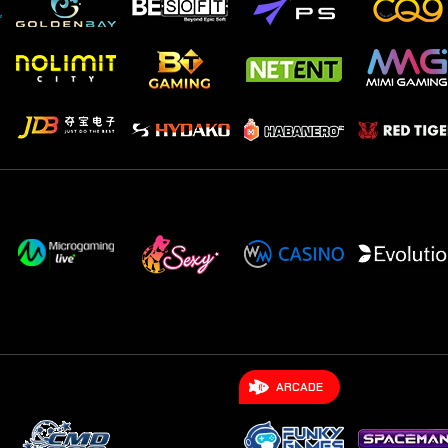
ARCADE